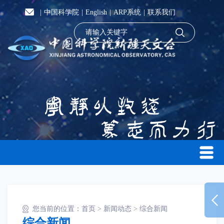
|
中国科学院
|
English
|
ARP系统
|
联系我们
您当前的位置：
首页
>
新闻动态
>
综合新闻
综合新闻