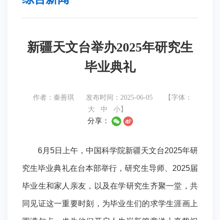
新疆天文台举办2025年研究生
毕业典礼
作者：秦善琪
发布时间：2025-06-05
【字体：
大
中
小
】
分享：
6
月
5
日上午，中国科学院新疆天文台
202
5
年研
究生毕业典礼在台本部举行，研究生导师、
202
5
届
毕业生和家人亲友，以及在学研究生齐聚一堂，共
同见证这一重要时刻，为毕业生们的求学生涯画上