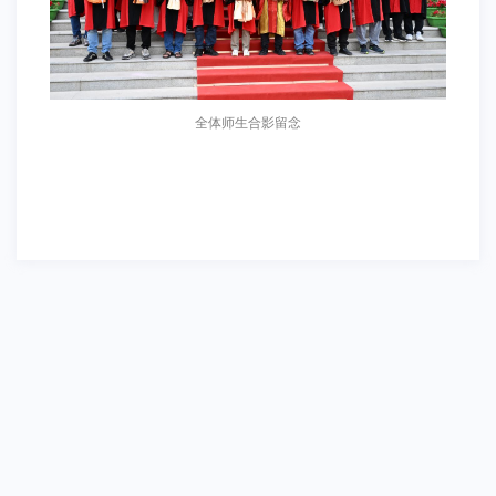
全体师生合影留念