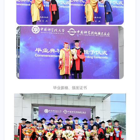
毕业拨穗、颁发证书