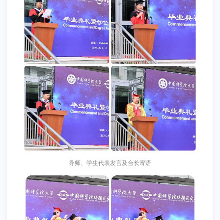
导师、学生代表发言及台长寄语