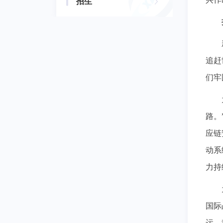
招生
追赶
们牢
路。
应链
动系
力持
国际
运。