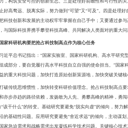
力，构筑安全可控的创新生态。三是处理好前瞻性和可行性的关
止好高骛远、脱离实际，努力做到“可望”又“可及”。四是处理
把科技创新和发展的主动权牢牢掌握在自己手中；又要通过参与
，与国际科技界携手攀登科技高峰、共同解决人类面对的重大问
国家科研机构要把抢占科技制高点作为核心任务
习近平总书记指出：“国家实验室、国家科研机构、高水平研究
组成部分，要自觉履行高水平科技自立自强的使命担当。”国家
益的重大科技问题，加快打造原始创新策源地，加快突破关键核
打破传统思维惯性，加快转变科研价值理念。抢占科技制高点要
和亦步亦趋的路径依赖，发扬敢为人先、勇攀高峰的精神，勇闯科
向“该干什么”的转变。基础研究要避免“脱实向虚”的倾向，努
沿的基础性问题。应用研究要避免“舍近求远”的倾向，主动谋
国家急迫需求和战略需求出发凝练科学技术问题。关键核心技术