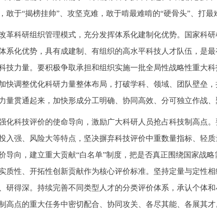
，敢于“揭榜挂帅”、攻坚克难，敢于啃最难啃的“硬骨头”、打最
改革科研组织管理模式，充分发挥体系化建制化优势。国家科研
体系化优势，具有成建制、有组织的高水平科技人才队伍，是最
科技力量。要积极争取承担和组织实施一批全局性战略性重大科
加快调整优化科研力量整体布局，打破学科、领域、团队壁垒，
力量贯通起来，加快形成分工明确、协同高效、分可独立作战、
强化科技评价的使命导向，激励广大科研人员抢占科技制高点。
投入强、风险大等特点，坚决摒弃科技评价中重数量指标、轻质
价导向，建立重大贡献“白名单”制度，把是否真正围绕国家战
实质性、开拓性创新贡献作为核心评价标准。坚持定量与定性相
、研得深。持续完善不同类型人才的分类评价体系，承认个体和
制高点的重大任务中密切配合、协同攻关、各尽其能、各展其才