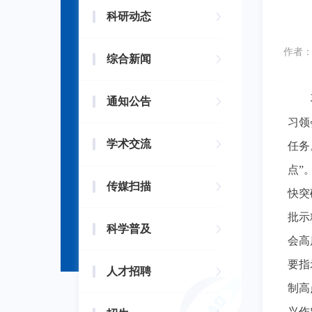
科研动态
作者
综合新闻
通知公告
习领
学术交流
任务
点”
传媒扫描
快突
批示
科学普及
会高
要指
人才招聘
制高
兴作