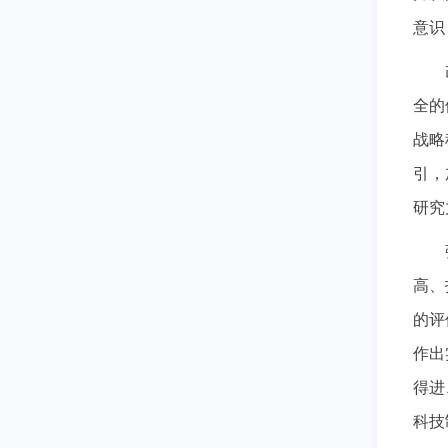
意识
全的
战略
引，
研究
高、
的评
作出
得进
科技