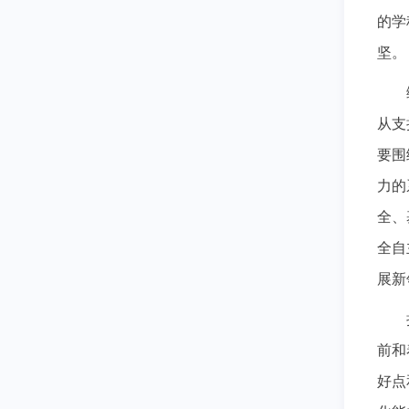
的学
坚。
从支
要围
力的
全、
全自
展新
前和
好点