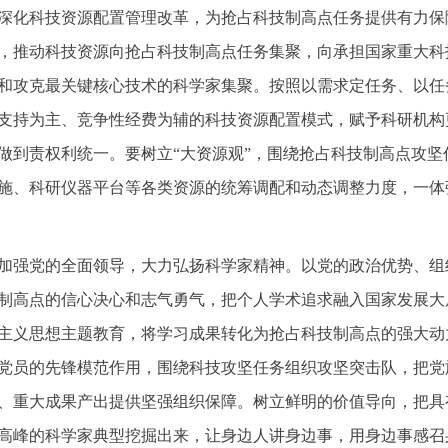
深化科技资源配置管理改革，为抢占科技制高点任务提供有力保
，推动科技资源向抢占科技制高点任务集聚，向承担国家重大科
和攻克最关键核心技术的科学家集聚。按照以需求定任务、以任
支持为主、竞争性经费为辅的科技资源配置模式，赋予科研机构
做到责权利统一。要树立“大资源观”，围绕抢占科技制高点攻
施、科研仪器平台等各类资源的统筹调配和动态调整力度，一体
加强党的全面领导，大力弘扬科学家精神。以党的政治优势、组
制高点的信心决心和志气勇气，把个人学术追求融入国家发展大
主义思想主题教育，将学习成果转化为抢占科技制高点的强大动
党员的先锋模范作用，围绕科技攻坚任务组织攻坚突击队，把党
、重大成果产出提供坚强组织保障。树立鲜明的价值导向，把具
高峰的科学家典型挖掘出来，让身边人讲身边事，用身边事感召