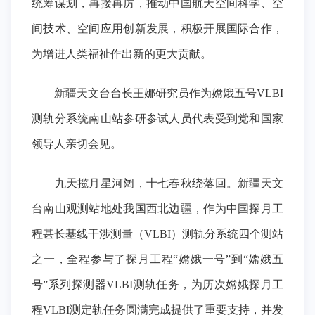
统筹谋划，再接再厉，推动中国航天空间科学、空
间技术、空间应用创新发展，积极开展国际合作，
为增进人类福祉作出新的更大贡献。
新疆天文台台长王娜研究员作为嫦娥五号VLBI
测轨分系统南山站参研参试人员代表受到党和国家
领导人亲切会见。
九天揽月星河阔，十七春秋绕落回。新疆天文
台南山观测站地处我国西北边疆，作为中国探月工
程甚长基线干涉测量（VLBI）测轨分系统四个测站
之一，全程参与了探月工程“嫦娥一号”到“嫦娥五
号”系列探测器VLBI测轨任务，为历次嫦娥探月工
程VLBI测定轨任务圆满完成提供了重要支持，并发