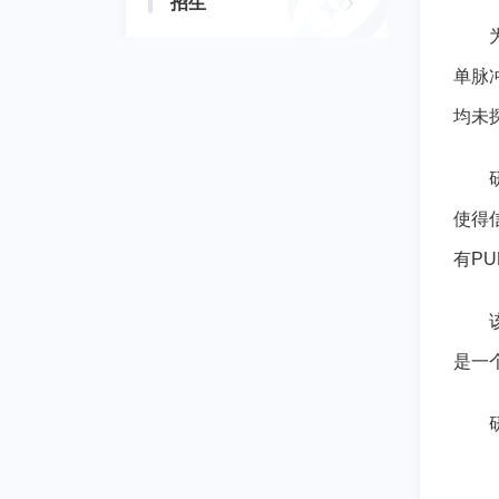
招生
单脉
均未
使得
有P
是一