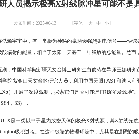
研人员揭示极亮X射线脉冲星可能不是具
：
发布时间：2025-06-13
【字体：
大
中
小
】
在浩瀚宇宙中，有一类极为神秘的毫秒级强烈射电信号——快速射电暴（Fas
波段辐射的能量，相当于太阳一天甚至一年释放的总能量。然而，
近期，中国科学院新疆天文台博士研究生白俊涛在导师王娜研究员
科学院紫金山天文台的研究人员，利用中国天眼FAST和澳大利亚
ULXs）开展了深度观测，探索它们是否可能是FRB的“发源地”
, 984，33），
PULX是一类以中子星为致密天体的极亮X射线源，其X射线光度显
ddington吸积过程。在这种极端的物理环境中，尤其是在剧烈