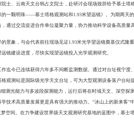
群院士、云南天文台韩占文院士，赴研讨会现场致辞给予慕士塔
的一颗明珠——慕士塔格观测站和1.93米望远镜》。为期两天的
告，通过交流促进合作单位凝聚
力量，协力推动科学设备高质量
洋的景象
，与会代表前往现场见证1.93米光学望远镜奠基仪式
望远镜建设进度，尽快实现望远镜投入光学观测研究
。
工作迄今已连续获得六年多不间断监测数据。通过对台址视宁度
塔格观测站是国际级光学天文台址
，
可
为大型观测设备落户台站
精细测光能力与多波段探测能力，运行后将在时域天文、深空探
学技术高质量发展更是具有强大的推动力。“冰山上的新来客”
筑梦空间。在力争建设世界级天文观测研究基地的蓝图中，慕士