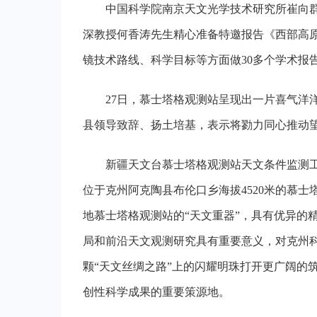
中国科学院南京天文光学技术研究所崔向
深教授
何香涛
先生精心准备特邀报告《西部高原
镜技术路线、科学目标等方面做3
0
多个学术报
2
7
日，慕士塔格观测站
呈现出一片喜气洋
县领导致辞、
扬土培基
，表示
将勠力同心
推动
新疆天文台慕士塔格观测站天文条件监测
位于克州阿克陶县布伦口乡海拔45
2
0米的慕士
地慕士塔格观测站的“天文重器”，具有优异的
局和前沿天文观测研究具有重要意义，对克州科
颗“天文丝绸之路”上的闪耀明珠打开更广阔的
创性科学成果的重要策源地。