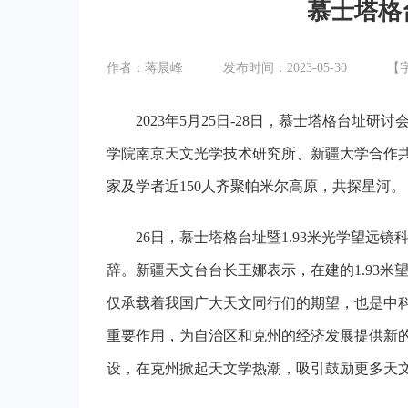
慕士塔格
作者：蒋晨峰
发布时间：2023-05-30
【
2
023
年5月
25
日-28日，慕士塔格台址研讨
学院南京天文光学技术研究所、新疆大学合作
家及学者近150人齐聚帕米尔高原，共探星河。
2
6
日，慕士塔格台址暨1.93米光学望远
辞。新疆天文台台长王娜表示，在建的1.93米
仅承载着我国广大天文同行们的期望，也是中
重要作用，为自治区和克州的经济发展提供新
设，在克州掀起天文学热潮，吸引鼓励更多天