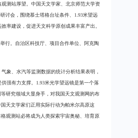
格观测站厚望。中国天文学家、
北京师范大学
资
研讨会，围绕慕士塔格台址条件、1.93米望远
高效率
建设
，促进天文科学原创成果
丰富
产出。
隆重举行。自治区科技厅、项目合作单位、阿克陶
、气象、水汽等监测数据的统计分析结果表明，
提供强有力支撑。
1.93米光学望远镜是第一个落
测等研究领域大显身手，对我国天文观测网的布
中国天文学家们正用实际行动为帕米尔高原这
塔格观测站必将成为人类探索宇宙奥秘、培育原